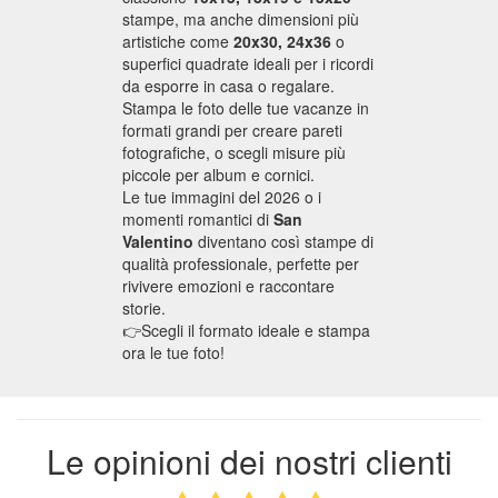
stampe, ma anche dimensioni più
Panoramiche
artistiche come
20x30, 24x36
o
superfici quadrate ideali per i ricordi
da esporre in casa o regalare.
Poster
Stampa le foto delle tue vacanze in
formati grandi per creare pareti
fotografiche, o scegli misure più
Fototessere
piccole per album e cornici.
Le tue immagini del 2026 o i
Segnalibri
momenti romantici di
San
Valentino
diventano così stampe di
qualità professionale, perfette per
Foto
rivivere emozioni e raccontare
storie.
vintage
👉Scegli il formato ideale e stampa
ora le tue foto!
Collage
foto
Le opinioni dei nostri clienti
Foto
adesive