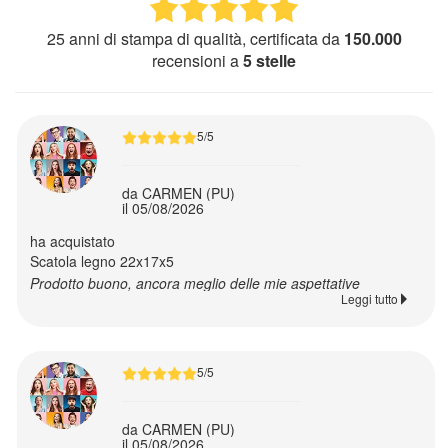
25 anni di stampa di qualità, certificata da
150.000
Offerte
recensioni a
5 stelle
&
Promo
5/5
Ritorna
da CARMEN (PU)
il 05/08/2026
a
Foto
ha acquistato
Scatola legno 22x17x5
Prodotto buono, ancora meglio delle mie aspettative
Figurine
Leggi tutto
personalizzate
5/5
Foto
adesive
da CARMEN (PU)
il 05/08/2026