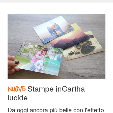
formati
Calendari
da
PDF
Calendario
Fotolibro
Calendario
Style
NUOVE
Stampe inCartha
Calendari
Speciali
lucide
Calendario
Da oggi ancora più belle con l'effetto
da