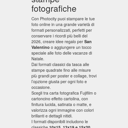
da
fotografiche
0.10
€
Con Photocity puoi stampare le tue
foto online in una grande varietà di
formati personalizzati, perfetti per
Stampe
conservare i ricordi più belli del
Incartha
2026, creare idee regalo per
San
da
Valentino
o aggiungere un tocco
speciale alle foto delle vacanze di
0.04
Natale.
€
Dai formati classici da tasca alle
stampe quadrate fino alle misure
più grandi per poster e collage, trovi
Stampe
l’opzione giusta per ogni foto e
Pro
occasione.
Fine
Scegli tra carta fotografica Fujifilm o
cartoncino effetto cartolina, con
Art
finitura lucida, satinata o matte, e
da
valorizza ogni immagine con colori
0.99
brillanti e dettagli nitidi.
€
I formati disponibili includono le
classiche
10x15, 13x19 e 15x20