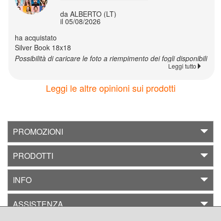
personalizzate
da ALBERTO (LT)
il 05/08/2026
Grembiuli
ha acquistato
personalizzati
Silver Book 18x18
Possibilità di caricare le foto a riempimento dei fogli disponibili
Leggi tutto
Cucina
Leggi le altre opinioni sui prodotti
Cuscini
personalizzati
PROMOZIONI
Pertachiavi
personalizzati
PRODOTTI
INFO
Mousepad
personalizzati
ASSISTENZA
Paluche