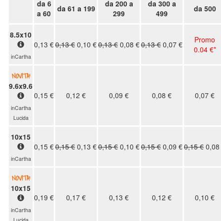
da 6
da 200 a
da 300 a
al
da 61 a 199
da 500
a 60
299
499
menù
8.5x10
Promo
0,13 €
0,13 €
0,10 €
0,13 €
0,08 €
0,13 €
0,07 €
0.04 €*
inCartha
Ritorna
al
NOVITA'
9.6x9.6
menù
0,15 €
0,12 €
0,09 €
0,08 €
0,07 €
inCartha
Promozioni
Lucida
10x15
0,15 €
0,15 €
0,13 €
0,15 €
0,10 €
0,15 €
0,09 €
0,15 €
0,08
AlpitourWorld
inCartha
(Fotolibro)
NOVITA'
10x15
0,19 €
0,17 €
0,13 €
0,12 €
0,10 €
AlpitourWorld
inCartha
(Stampe)
Lucida