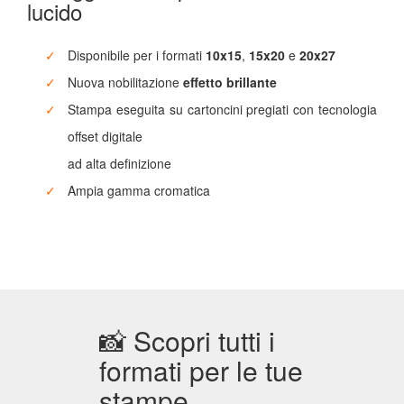
lucido
tavolo
Disponibile per i formati
10x15
,
15x20
e
20x27
Agende
Nuova nobilitazione
effetto brillante
Stampa eseguita su cartoncini pregiati con tecnologia
Come
offset digitale
fare
ad alta definizione
un
calendario
Ampia gamma cromatica
Ritorna
al
menù
📸 Scopri tutti i
formati per le tue
Stampe
Fujifilm
stampe