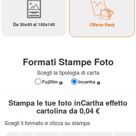
Fotolibri
Da 30x40 al 100x140
Offerte Pack
Fotoarredo
Fotoregali
Formati Stampe Foto
Fashion
Scegli la tipologia di carta
Card&Box
Fujifilm
Incartha
Pro
Stampa le tue foto inCartha effetto
Lab
cartolina da 0,04 €
Scegli il formato e clicca su stampa
Ritorna