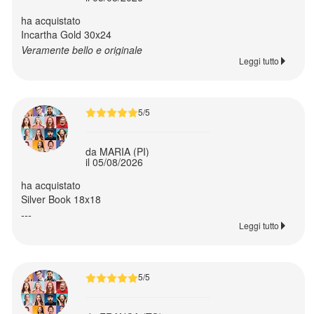
ha acquistato
Ritorna
Incartha Gold 30x24
a
Veramente bello e originale
Leggi tutto
Foto
Promo
5/5
stampe
da MARIA (PI)
500
il 05/08/2026
foto
ha acquistato
gratis
Silver Book 18x18
---
Leggi tutto
Offerte
Pack
5/5
Buoni
regalo