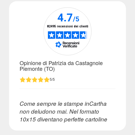
Ritorna
al
menù
Calendari
incartha
Calendari
Opinione di
Patrizia da Castagnole
Piemonte (TO)
fotografici
&
5/5
fineart
Calendari
Come sempre le stampe inCartha
annuali
non deludono mai. Nel formato
10x15 diventano perfette cartoline
Calendari
grandi