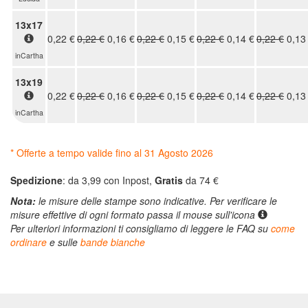
13x17
0,22 €
0,22 €
0,16 €
0,22 €
0,15 €
0,22 €
0,14 €
0,22 €
0,13
Enel
inCartha
13x19
0,22 €
0,22 €
0,16 €
0,22 €
0,15 €
0,22 €
0,14 €
0,22 €
0,13
Hotel
inCartha
Gardenia
* Offerte a tempo valide fino al
31 Agosto 2026
Spedizione
: da 3,99 con Inpost,
Gratis
da 74 €
TIM
Party
Nota:
le misure delle stampe sono indicative. Per verificare le
misure effettive di ogni formato passa il mouse sull'icona
Per ulteriori informazioni ti consigliamo di leggere le FAQ su
come
ordinare
e sulle
bande bianche
Vodafone