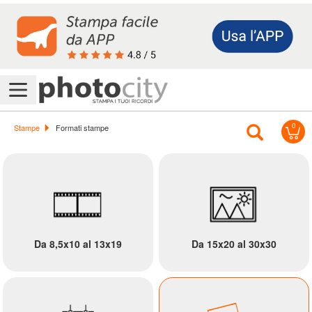
Accedi/Registrati
0
Offerte
Stampe
Formati stampe
&
Promo
Assistenza
Da 8,5x10 al 13x19
Da 15x20 al 30x30
Foto
Calendari