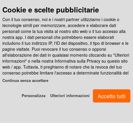
CREA CON
personalizzati
Cookie e scelte pubblicitarie
Con il tuo consenso, noi e i nostri partner utilizziamo i cookie o
Calamite
Seguici su
tecnologie simili per memorizzare, accedere e elaborare dati
personali come la tua visita al nostro sito web o il tuo accesso alla
personalizzate
nostra app. I dati personali che potrebbero essere elaborati
includono il tuo indirizzo IP, l'ID del dispositivo, il tipo di browser e le
Medagliette
App Photocity Gratis
pagine visitate. Puoi revocare il tuo consenso o opporsi
all'elaborazione dei dati in qualsiasi momento cliccando su "Ulteriori
per
informazioni" o nella nostra Informativa sulla Privacy su questo sito
cani
web / app. Tuttavia, ti preghiamo di notare che la revoca del tuo
consenso potrebbe limitare l'accesso a determinate funzionalità del
nostro sito web o dell'app.
Spille
Continua senza accettare
personalizzate
Noi e i nostri partner ci atteniamo al seguente trattamento dei dati:
Personalizza
Ulteriori informazioni
Archiviare informazioni su dispositivo e/o accedervi, Dati di
geolocalizzazione precisi e identificazione attraverso la scansione
Zerbini
del dispositivo, Dati tecnici, Pubblicità e contenuti personalizzati,
e
misurazione delle prestazioni dei contenuti e degli annunci, ricerche
targhette
sul pubblico, sviluppo di servizi