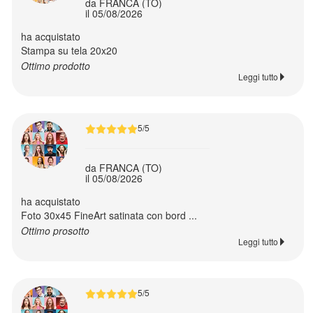
da FRANCA (TO)
il 05/08/2026
ha acquistato
Stampa su tela 20x20
Ritorna
Ottimo prodotto
al
Leggi tutto
menù
5/5
Cover
personalizzate
da FRANCA (TO)
il 05/08/2026
Foto
ha acquistato
Puzzle
Foto 30x45 FineArt satinata con bord ...
Ottimo prosotto
Leggi tutto
Tazze
personalizzate
5/5
Borracce