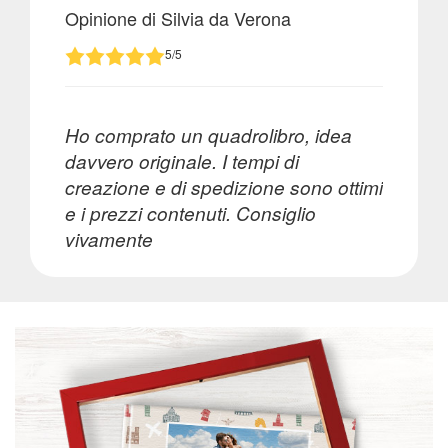
Ritorna
Opinione di Silvia da Verona
al
5/5
menù
Calendari
Ho comprato un quadrolibro, idea
incartha
davvero originale. I tempi di
creazione e di spedizione sono ottimi
Calendari
e i prezzi contenuti. Consiglio
fotografici
vivamente
&
fineart
Calendari
annuali
Calendari
grandi