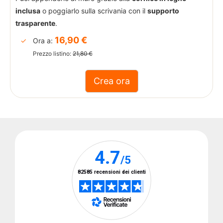
inclusa
o poggiarlo sulla scrivania con il
supporto
trasparente
.
Enel
16,90 €
Ora a:
Prezzo listino:
21,80 €
Hotel
Gardenia
TIM
Party
Vodafone