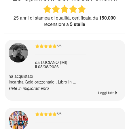
personalizzate
25 anni di stampa di qualità, certificata da
150.000
Grembiuli
recensioni a
5 stelle
personalizzati
Cucina
5/5
Cuscini
da LUCIANO (MI)
personalizzati
il 08/08/2026
ha acquistato
Incartha Gold orizzontale , Libro In ...
Pertachiavi
siete in miglioramenro
personalizzati
Leggi tutto
Mousepad
personalizzati
5/5
Paluche