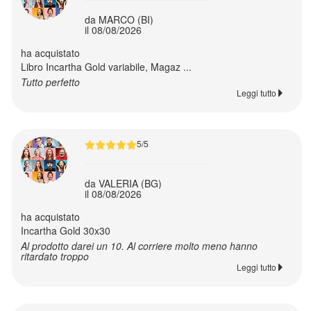
Decorazioni
da MARCO (BI)
Natale
il 08/08/2026
ha acquistato
Decorazioni
Libro Incartha Gold variabile, Magaz ...
Halloween
Tutto perfetto
Leggi tutto
Buoni
regalo
5/5
da VALERIA (BG)
il 08/08/2026
Ritorna
al
ha acquistato
Incartha Gold 30x30
menù
Al prodotto darei un 10. Al corriere molto meno hanno
ritardato troppo
Leggi tutto
Card
Box