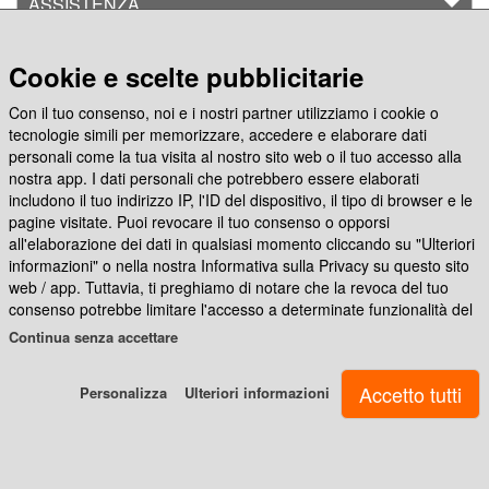
ASSISTENZA
visita
CREA CON
Cookie e scelte pubblicitarie
Giga
card
Con il tuo consenso, noi e i nostri partner utilizziamo i cookie o
Seguici su
tecnologie simili per memorizzare, accedere e elaborare dati
personali come la tua visita al nostro sito web o il tuo accesso alla
Cartelline
nostra app. I dati personali che potrebbero essere elaborati
scuola
includono il tuo indirizzo IP, l'ID del dispositivo, il tipo di browser e le
App Photocity Gratis
pagine visitate. Puoi revocare il tuo consenso o opporsi
all'elaborazione dei dati in qualsiasi momento cliccando su "Ulteriori
Cartelline
informazioni" o nella nostra Informativa sulla Privacy su questo sito
personalizzate
web / app. Tuttavia, ti preghiamo di notare che la revoca del tuo
consenso potrebbe limitare l'accesso a determinate funzionalità del
nostro sito web o dell'app.
Continua senza accettare
Noi e i nostri partner ci atteniamo al seguente trattamento dei dati:
Ritorna
Personalizza
Ulteriori informazioni
Archiviare informazioni su dispositivo e/o accedervi, Dati di
a
geolocalizzazione precisi e identificazione attraverso la scansione
Card&Box
del dispositivo, Dati tecnici, Pubblicità e contenuti personalizzati,
misurazione delle prestazioni dei contenuti e degli annunci, ricerche
sul pubblico, sviluppo di servizi