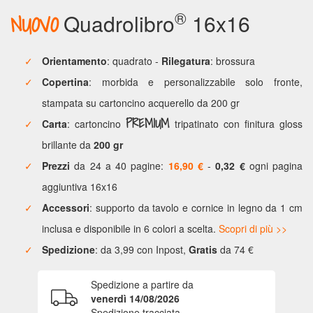
®
NUOVO
Quadrolibro
16x16
Panoramiche
Poster
Orientamento
: quadrato -
Rilegatura
: brossura
Copertina
: morbida e personalizzabile solo fronte,
Fototessere
stampata su cartoncino acquerello da 200 gr
PREMIUM
Carta
: cartoncino
tripatinato con finitura gloss
Segnalibri
brillante da
200 gr
Prezzi
da 24 a 40 pagine:
16,90 €
-
0,32 €
ogni pagina
Foto
aggiuntiva 16x16
vintage
Accessori
: supporto da tavolo e cornice in legno da 1 cm
inclusa e disponibile in 6 colori a scelta.
Scopri di più >>
Collage
Spedizione
: da 3,99 con Inpost,
Gratis
da 74 €
foto
Spedizione a partire da
Foto
venerdì 14/08/2026
adesive
Spedizione tracciata