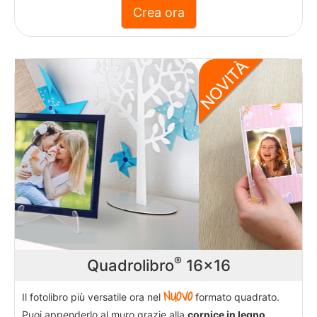
al
menù
Previous
Next
Ritorna
al
menù
Promozioni
AlpitourWorld
(Fotolibro)
®
Quadrolibro
16x16
NUOVO
AlpitourWorld
Il fotolibro più versatile ora nel
formato quadrato.
(Stampe)
Puoi appenderlo al muro grazie alla
cornice in legno