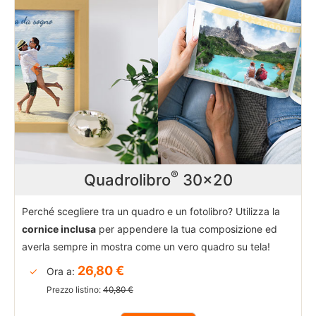
Fotolibri
Fotoarredo
Fotoregali
Fashion
®
Quadrolibro
30x20
Card&Box
Perché scegliere tra un quadro e un fotolibro? Utilizza la
Pro
cornice inclusa
per appendere la tua composizione ed
Lab
averla sempre in mostra come un vero quadro su tela!
26,80 €
Ora a:
Prezzo listino:
40,80 €
Ritorna