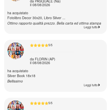
da PASQUALE (Na)
il 08/08/2026
personalizzati
ha acquistato
Fotolibro Decor 30x20, Libro Silver ...
Calamite
Ottimo rapporto qualità prezzo. Bella carta ed ottima stampa
personalizzate
Leggi tutto
Medagliette
5/5
per
cani
da FLORIN (AP)
il 08/08/2026
Spille
ha acquistato
personalizzate
Silver Book 18x18
Bellissimo
Leggi tutto
Zerbini
e
targhette
5/5