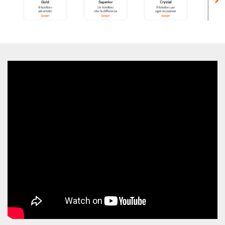
da
0.10
€
Stampe
Incartha
da
0.04
€
Stampe
Pro
Fine
Art
da
0.99
€