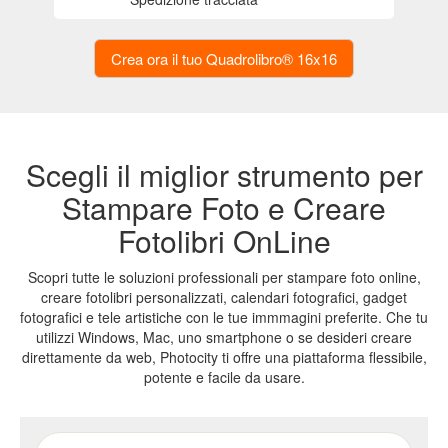
Offerte
&
Promo
Scegli il miglior strumento per
Ritorna
Stampare Foto e Creare
a
Fotolibri OnLine
Foto
Scopri tutte le soluzioni professionali per stampare foto online,
Figurine
creare fotolibri personalizzati, calendari fotografici, gadget
fotografici e tele artistiche con le tue immmagini preferite. Che tu
personalizzate
utilizzi Windows, Mac, uno smartphone o se desideri creare
direttamente da web, Photocity ti offre una piattaforma flessibile,
Foto
potente e facile da usare.
adesive