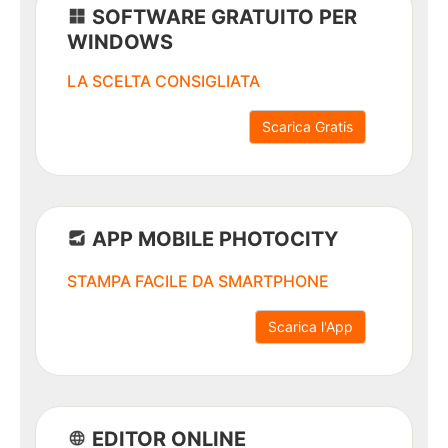
SOFTWARE GRATUITO PER
WINDOWS
Ritorna
a
LA SCELTA CONSIGLIATA
Foto
Scarica Gratis
Promo
stampe
500
APP MOBILE PHOTOCITY
foto
gratis
STAMPA FACILE DA SMARTPHONE
Scarica l'App
Offerte
Pack
Buoni
EDITOR ONLINE
regalo