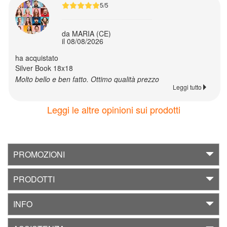
5/5
da MARIA (CE)
il 08/08/2026
Ritorna
a
ha acquistato
Silver Book 18x18
Card&Box
Molto bello e ben fatto. Ottimo qualità prezzo
Leggi tutto
Biglietti
Leggi le altre opinioni sui prodotti
auguri
Fotobiglietti
PROMOZIONI
Biglietto
PRODOTTI
20x9
INFO
Biglietti
da