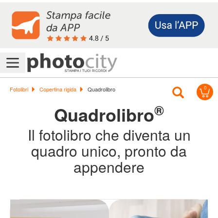
Accedi/Registrati
0
Offerte
Fotolibri
Copertina rigida
Quadrolibro
&
®
Quadrolibro
Promo
Il fotolibro che diventa un
quadro unico, pronto da
Assistenza
appendere
Foto
Previous
Next
Calendari