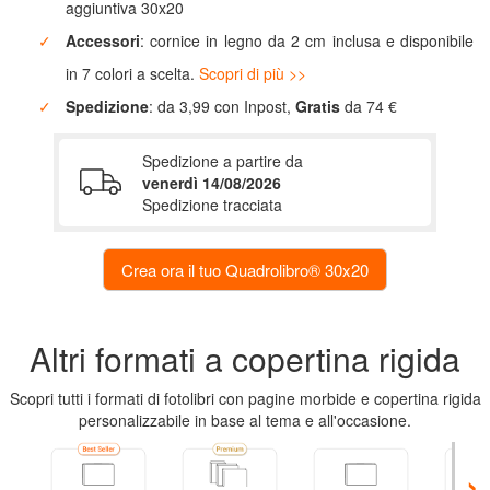
aggiuntiva 30x20
tavolo
Accessori
: cornice in legno da 2 cm inclusa e disponibile
in 7 colori a scelta.
Scopri di più >>
Agende
Spedizione
: da 3,99 con Inpost,
Gratis
da 74 €
Come
Spedizione a partire da
fare
venerdì 14/08/2026
un
Spedizione tracciata
calendario
Ritorna
Altri formati a copertina rigida
al
menù
Scopri tutti i formati di fotolibri con pagine morbide e copertina rigida
personalizzabile in base al tema e all'occasione.
Stampe
›
Fujifilm