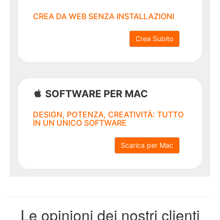
CREA DA WEB SENZA INSTALLAZIONI
Crea Subito
Ritorna
al
menù
SOFTWARE PER MAC
Cover
personalizzate
DESIGN, POTENZA, CREATIVITÀ: TUTTO
IN UN UNICO SOFTWARE
Foto
Puzzle
Scarica per Mac
Tazze
personalizzate
Le opinioni dei nostri clienti
Borracce