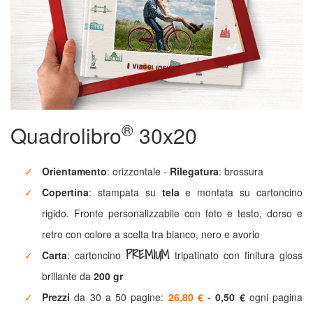
formati
Calendari
da
PDF
Calendario
®
Quadrolibro
30x20
Fotolibro
Orientamento
: orizzontale -
Rilegatura
: brossura
Calendario
Copertina
: stampata su
tela
e montata su cartoncino
Style
rigido. Fronte personalizzabile con foto e testo, dorso e
retro con colore a scelta tra bianco, nero e avorio
Calendari
PREMIUM
Speciali
Carta
: cartoncino
tripatinato con finitura gloss
brillante da
200 gr
Calendario
Prezzi
da 30 a 50 pagine:
26,80 €
-
0,50 €
ogni pagina
da