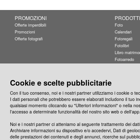
PROMOZIONI
PRODOTT
Offerte imperdibili
Foto
Promozioni
Calendari
Offerte fotografi
Fotoregali
Fotolibri
Libro matrimo
Fotoarredo
Linea Fashion
Card&Box
Buoni regalo
Cookie e scelte pubblicitarie
Con il tuo consenso, noi e i nostri partner utilizziamo i cookie o t
I dati personali che potrebbero essere elaborati includono il tuo indi
qualsiasi momento cliccando su "Ulteriori informazioni" o nella no
l'accesso a determinate funzionalità del nostro sito web o dell'app
Noi e i nostri partner ci atteniamo al seguente trattamento dei dati
Archiviare informazioni su dispositivo e/o accedervi, Dati di geoloc
Seguici su
App Phot
delle prestazioni dei contenuti e degli annunci, ricerche sul pubblic