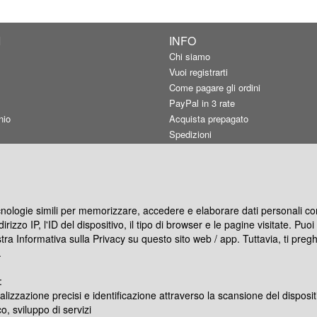
I
INFO
Chi siamo
Vuoi registrarti
Come pagare gli ordini
PayPal in 3 rate
nio
Acquista prepagato
Spedizioni
Carta utilizzata
Qualità consigliata
Resi e rimborsi
Termini d'uso
ecnologie simili per memorizzare, accedere e elaborare dati personali com
Informativa privacy
rizzo IP, l'ID del dispositivo, il tipo di browser e le pagine visitate. Pu
Preferenze cookie
stra Informativa sulla Privacy su questo sito web / app. Tuttavia, ti pre
Co-marketing
.
Blog
:
alizzazione precisi e identificazione attraverso la scansione del disposit
ocity Gratis
o, sviluppo di servizi