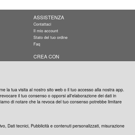
ASSISTENZA
Contattaci
Il mio account
Stato del tuo ordine
Faq
CREA CON
APP Android
APP IOS
Silver per Windows
Photocity Studio per Mac
e la tua visita al nostro sito web o il tuo accesso alla nostra app.
oi revocare il tuo consenso o opporsi all'elaborazione dei dati in
ghiamo di notare che la revoca del tuo consenso potrebbe limitare
ivo, Dati tecnici, Pubblicità e contenuti personalizzati, misurazione