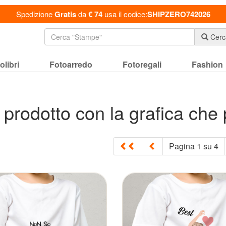
Spedizione
Gratis
da
€ 74
usa il codice:
SHIPZERO742026
Cerc
olibri
Fotoarredo
Fotoregali
Fashion
 prodotto con la grafica che 
Pagina
1
su
4