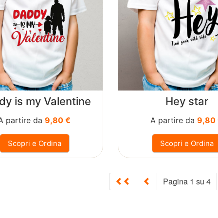
y is my Valentine
Hey star
A partire da
9,80 €
A partire da
9,80
Scopri e Ordina
Scopri e Ordina
Pagina
1
su
4