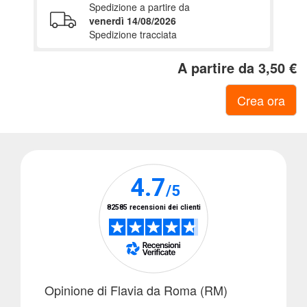
Spedizione a partire da
al
venerdì 14/08/2026
menù
Spedizione tracciata
A partire da 3,50 €
Ritorna
Crea ora
al
menù
Promozioni
AlpitourWorld
(Fotolibro)
Opinione di Flavia da Roma (RM)
AlpitourWorld
(Stampe)