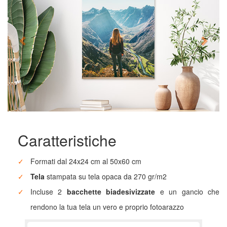
Fotolibri
Fotoarredo
Fotoregali
Fashion
Card&Box
Caratteristiche
Formati dal 24x24 cm al 50x60 cm
Pro
Lab
Tela
stampata su tela opaca da 270 gr/m2
Incluse 2
bacchette biadesivizzate
e un gancio che
rendono la tua tela un vero e proprio fotoarazzo
Ritorna