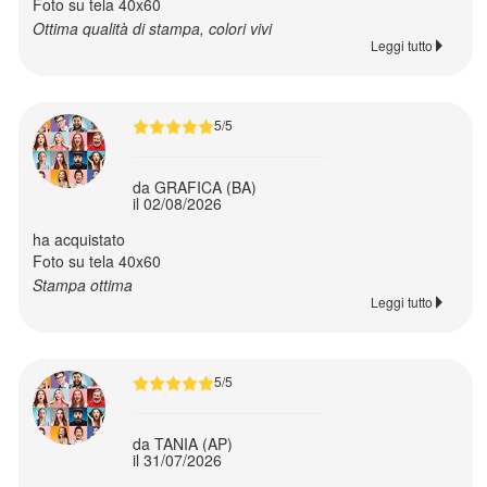
Foto su tela 40x60
tavolo
Ottima qualità di stampa, colori vivi
Leggi tutto
Agende
5/5
Come
fare
da GRAFICA (BA)
un
il 02/08/2026
calendario
ha acquistato
Foto su tela 40x60
Stampa ottima
Leggi tutto
Ritorna
al
menù
5/5
Stampe
da TANIA (AP)
il 31/07/2026
Fujifilm