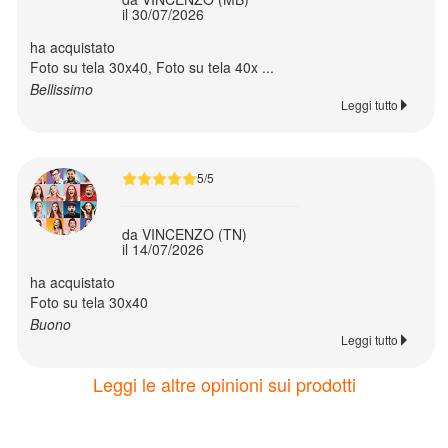
il 30/07/2026
Panoramiche
ha acquistato
Foto su tela 30x40, Foto su tela 40x ...
Poster
Bellissimo
Leggi tutto
Fototessere
5/5
Segnalibri
da VINCENZO (TN)
il 14/07/2026
Foto
vintage
ha acquistato
Foto su tela 30x40
Buono
Collage
Leggi tutto
foto
Leggi le altre opinioni sui prodotti
Foto
adesive