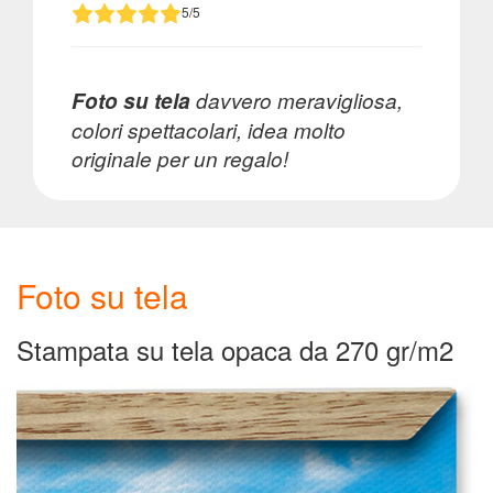
5/5
Enel
Foto su tela
davvero meravigliosa,
colori spettacolari, idea molto
originale per un regalo!
Hotel
Gardenia
Foto su tela
TIM
Party
Stampata su tela opaca da 270 gr/m2
Vodafone