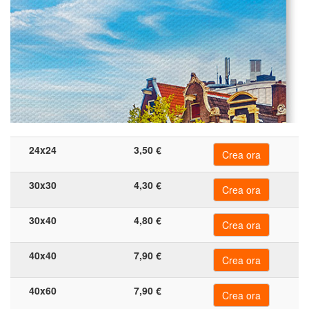
Ritorna
al
menù
Calendari
incartha
Calendari
24x24
3,50 €
fotografici
&
30x30
4,30 €
fineart
30x40
4,80 €
Calendari
annuali
40x40
7,90 €
Calendari
40x60
7,90 €
grandi