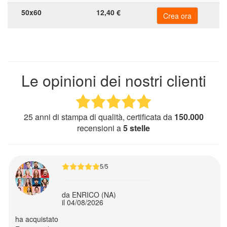
formati
50x60
12,40 €
Calendari
da
PDF
Le opinioni dei nostri clienti
Calendario
Fotolibro
25 anni di stampa di qualità, certificata da
150.000
recensioni a
5 stelle
Calendario
Style
5/5
Calendari
Speciali
da ENRICO (NA)
il 04/08/2026
Calendario
ha acquistato
da