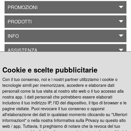
PROMOZIONI
Offerte
&
PRODOTTI
Promo
INFO
ASSISTENZA
Ritorna
a
CREA CON
Cookie e scelte pubblicitarie
Foto
Con il tuo consenso, noi e i nostri partner utilizziamo i cookie o
Seguici su
tecnologie simili per memorizzare, accedere e elaborare dati
Figurine
personali come la tua visita al nostro sito web o il tuo accesso alla
personalizzate
nostra app. I dati personali che potrebbero essere elaborati
includono il tuo indirizzo IP, l'ID del dispositivo, il tipo di browser e le
App Photocity Gratis
pagine visitate. Puoi revocare il tuo consenso o opporsi
Foto
all'elaborazione dei dati in qualsiasi momento cliccando su "Ulteriori
adesive
informazioni" o nella nostra Informativa sulla Privacy su questo sito
web / app. Tuttavia, ti preghiamo di notare che la revoca del tuo