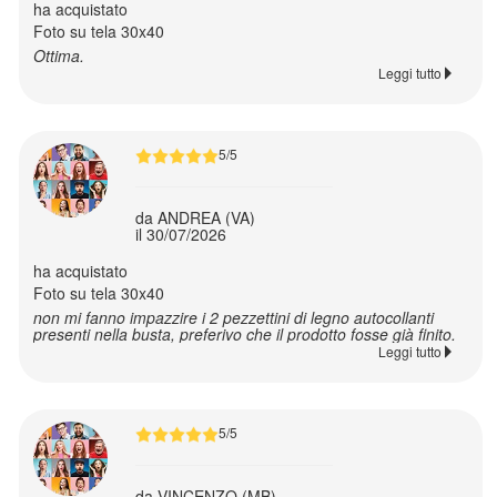
da
ha acquistato
Foto su tela 30x40
0.10
Ottima.
€
Leggi tutto
Stampe
Incartha
5/5
da
0.04
da ANDREA (VA)
il 30/07/2026
€
ha acquistato
Foto su tela 30x40
Stampe
non mi fanno impazzire i 2 pezzettini di legno autocollanti
Pro
presenti nella busta, preferivo che il prodotto fosse già finito.
Leggi tutto
Fine
Art
da
5/5
0.99
€
da VINCENZO (MB)