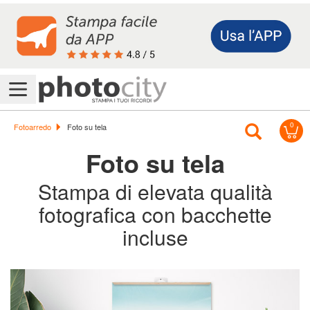
Accedi/Registrati
0
Offerte
Fotoarredo
Foto su tela
&
Foto su tela
Promo
Stampa di elevata qualità
fotografica con bacchette
Assistenza
incluse
Foto
Previous
Next
Calendari