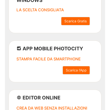
WINDOWS
visita
LA SCELTA CONSIGLIATA
Giga
Scarica Gratis
card
Cartelline
scuola
APP MOBILE PHOTOCITY
Cartelline
STAMPA FACILE DA SMARTPHONE
personalizzate
Scarica l'App
Ritorna
a
EDITOR ONLINE
Card&Box
CREA DA WEB SENZA INSTALLAZIONI