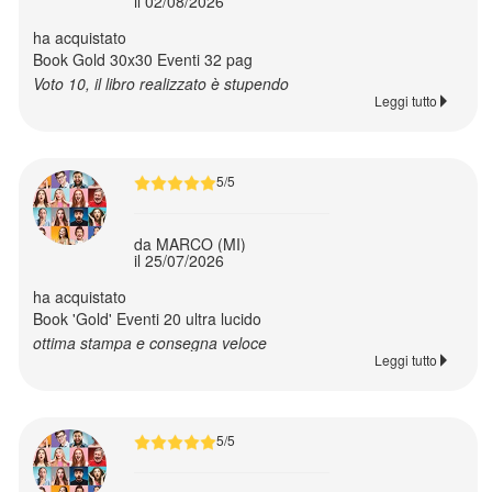
il 02/08/2026
pronto
ha acquistato
Book Gold 30x30 Eventi 32 pag
Voto 10, il libro realizzato è stupendo
Leggi tutto
Ritorna
a
Fashion
5/5
Uomo
da MARCO (MI)
il 25/07/2026
Donna
ha acquistato
Book 'Gold' Eventi 20 ultra lucido
ottima stampa e consegna veloce
Bambino
Leggi tutto
Bambina
5/5