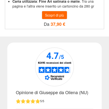
Carta utilizzata
:
Fine Art satinata o matte
. Tra una
formati
pagina e l'altra viene inserito un cartoncino da 280 gr
Calendari
Da
37,90 €
da
PDF
Calendario
Fotolibro
Calendario
Style
Calendari
Speciali
Opinione di Giuseppe da Oliena (NU)
5/5
Calendario
da