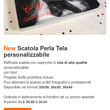
da
0.10
€
Stampe
Incartha
da
New
Scatola Perla Tela
0.04
personalizzabile
€
Raffinata scatola con coperchio in
tela di alta qualità
Stampe
personalizzabile
con foto!
Pro
Pregiata stoffa protettiva inclusa
Fine
Puoi abbinare la scatola ai libri fotografici e professionali
Art
Disponibile nei formati
20x30, 30x30, 30x40
da
Ordinala in abbinamento al fotolibro ad un
prezzo speciale
0.99
A partire da
€ 20,00
€ 36,00
€