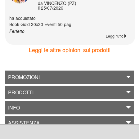
da VINCENZO (PZ)
Ritorna
il 25/07/2026
a
ha acquistato
Fashion
Book Gold 30x30 Eventi 50 pag
Perfetto
Leggi tutto
Uomo
Leggi le altre opinioni sui prodotti
Donna
PROMOZIONI
Ritorna
PRODOTTI
a
Fashion
INFO
Body
ASSISTENZA
Bavaglino
CREA CON