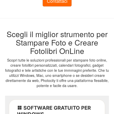
Ritorna
a
Scegli il miglior strumento per
Card&Box
Stampare Foto e Creare
Fotolibri OnLine
Biglietti
auguri
Scopri tutte le soluzioni professionali per stampare foto online,
creare fotolibri personalizzati, calendari fotografici, gadget
fotografici e tele artistiche con le tue immmagini preferite. Che tu
Fotobiglietti
utilizzi Windows, Mac, uno smartphone o se desideri creare
direttamente da web, Photocity ti offre una piattaforma flessibile,
Biglietto
potente e facile da usare.
20x9
Biglietti
SOFTWARE GRATUITO PER
da