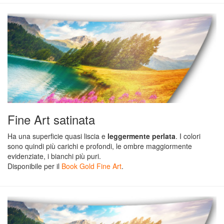
Ritorna
a
Foto
Promo
stampe
500
Fine Art satinata
foto
Ha una superficie quasi liscia e
leggermente perlata
. I colori
gratis
sono quindi più carichi e profondi, le ombre maggiormente
evidenziate, i bianchi più puri.
Disponibile per il
Book Gold Fine Art
.
Offerte
Pack
Buoni
regalo