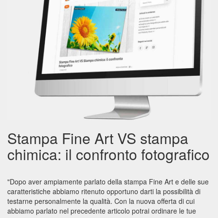
personalizzate
Grembiuli
personalizzati
Cucina
Cuscini
personalizzati
Stampa Fine Art VS stampa
Pertachiavi
chimica: il confronto fotografico
personalizzati
Mousepad
"Dopo aver ampiamente parlato della stampa Fine Art e delle sue
personalizzati
caratteristiche abbiamo ritenuto opportuno darti la possibilità di
testarne personalmente la qualità. Con la nuova offerta di cui
abbiamo parlato nel precedente articolo potrai ordinare le tue
Paluche