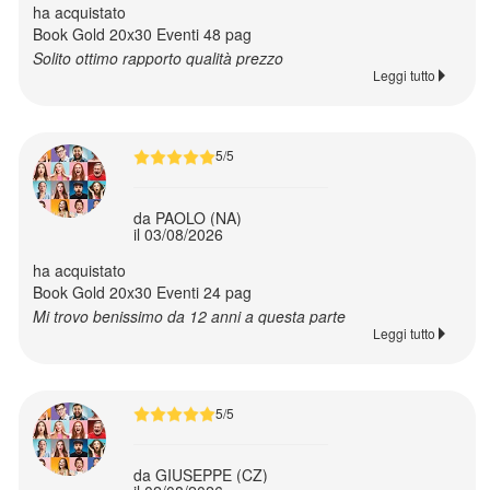
ha acquistato
teli
Book Gold 20x30 Eventi 48 pag
mare
Solito ottimo rapporto qualità prezzo
Leggi tutto
T-
Shirt
5/5
già
pronte
da PAOLO (NA)
il 03/08/2026
T-
ha acquistato
Shirt
Book Gold 20x30 Eventi 24 pag
ricamate
Mi trovo benissimo da 12 anni a questa parte
Leggi tutto
già
pronte
5/5
Abbigliamento
baby
da GIUSEPPE (CZ)
già