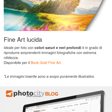
Ritorna
al
menù
Fine Art lucida
Ideale per foto con
colori saturi e neri profondi
è in grado di
Cover
riprodurre sorprendenti immagini fotografiche con estrema
personalizzate
nitidezza.
Disponibile per il
Book Gold Fine Art
.
Foto
Puzzle
*Le immagini inserite sono a scopo puramente illustrativo.
Tazze
personalizzate
Borracce