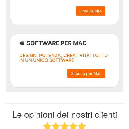
Scatole
in
Crea Subito
legno
e
alluminio
SOFTWARE PER MAC
DESIGN, POTENZA, CREATIVITÀ: TUTTO
Ritorna
IN UN UNICO SOFTWARE
al
menù
Scarica per Mac
T-
Shirt
personalizzate
Le opinioni dei nostri clienti
T-
Shirt