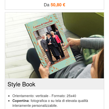
Ritorna
Da
50,80 €
al
menù
Calendari
incartha
Calendari
fotografici
&
fineart
Calendari
Style Book
annuali
Orientamento: verticale - Formato: 25x40
Copertina
: fotografica o su tela di elevata qualità
Calendari
interamente personalizzabile.
grandi