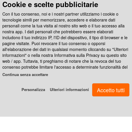
Cookie e scelte pubblicitarie
Con il tuo consenso, noi e i nostri partner utilizziamo i cookie o
Seguici su
tecnologie simili per memorizzare, accedere e elaborare dati
Ritorna
personali come la tua visita al nostro sito web o il tuo accesso alla
al
nostra app. I dati personali che potrebbero essere elaborati
includono il tuo indirizzo IP, l'ID del dispositivo, il tipo di browser e le
menù
App Photocity Gratis
pagine visitate. Puoi revocare il tuo consenso o opporsi
all'elaborazione dei dati in qualsiasi momento cliccando su "Ulteriori
Stampa
informazioni" o nella nostra Informativa sulla Privacy su questo sito
web / app. Tuttavia, ti preghiamo di notare che la revoca del tuo
su
consenso potrebbe limitare l'accesso a determinate funzionalità del
tela
nostro sito web o dell'app.
Continua senza accettare
Noi e i nostri partner ci atteniamo al seguente trattamento dei dati:
Quadri
Personalizza
Ulteriori informazioni
Archiviare informazioni su dispositivo e/o accedervi, Dati di
e
geolocalizzazione precisi e identificazione attraverso la scansione
pannelli
del dispositivo, Dati tecnici, Pubblicità e contenuti personalizzati,
misurazione delle prestazioni dei contenuti e degli annunci, ricerche
sul pubblico, sviluppo di servizi
Cornici
personalizzate
Photocity.it srl - Via Francesco Caracciolo 17 80122 Napoli - P.IVA
07651390630 - Cap.soc. € 60.000,00 interamente versato - Reg.imprese