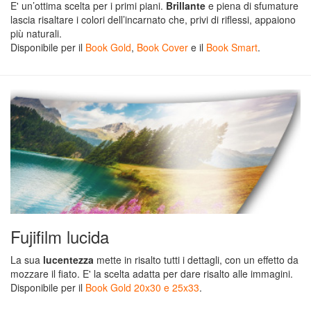
E' un’ottima scelta per i primi piani.
Brillante
e piena di sfumature
lascia risaltare i colori dell’incarnato che, privi di riflessi, appaiono
Offerte
più naturali.
Disponibile per il
Book Gold
,
Book Cover
e il
Book Smart
.
&
Promo
Ritorna
a
Foto
Figurine
personalizzate
Fujifilm lucida
La sua
lucentezza
mette in risalto tutti i dettagli, con un effetto da
Foto
mozzare il fiato. E' la scelta adatta per dare risalto alle immagini.
adesive
Disponibile per il
Book Gold 20x30 e 25x33
.