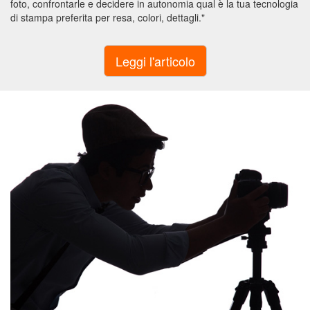
foto, confrontarle e decidere in autonomia qual è la tua tecnologia
personalizzati
di stampa preferita per resa, colori, dettagli."
Calamite
personalizzate
Medagliette
per
cani
Spille
personalizzate
Zerbini
e
targhette