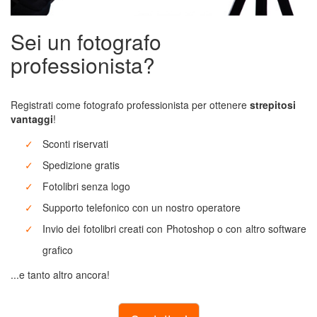
Decorazioni
Natale
Sei un fotografo
professionista?
Decorazioni
Halloween
Registrati come fotografo professionista per ottenere
strepitosi
vantaggi
!
Buoni
regalo
Sconti riservati
Spedizione gratis
Fotolibri senza logo
Ritorna
Supporto telefonico con un nostro operatore
al
Invio dei fotolibri creati con Photoshop o con altro software
menù
grafico
...e tanto altro ancora!
Card
Box