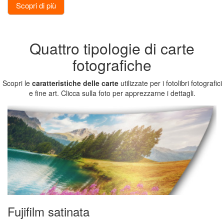
Scopri di più
Panoramiche
Poster
Quattro tipologie di carte
fotografiche
Fototessere
Scopri le
caratteristiche delle carte
utilizzate per i fotolibri fotografici
e fine art. Clicca sulla foto per apprezzarne i dettagli.
Segnalibri
Foto
vintage
Collage
foto
Foto
Fujifilm satinata
adesive