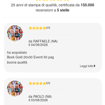
sportive
25 anni di stampa di qualità, certificata da
150.000
recensioni a
5 stelle
T-
Shirt
ricamate
5/5
Abbigliamento
da RAFFAELE (NA)
il 04/08/2026
baby
ha acquistato
Book Gold 20x30 Eventi 50 pag
Felpe
buona qualità
personalizzate
Leggi tutto
Borse
5/5
personalizzate
da PAOLO (NA)
Asciugamani
il 03/08/2026
e