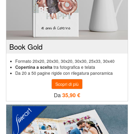
Fotolibri
Fotoarredo
Book Gold
Fotoregali
Formato 20x20, 20x30, 30x20, 30x30, 25x33, 30x40
Fashion
Copertina a scelta
tra fotografica e telata
Da 20 a 50 pagine rigide con rilegatura panoramica
Card&Box
Da
35,90 €
Pro
Lab
Ritorna