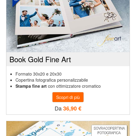
al
menù
Ritorna
al
menù
Book Gold Fine Art
Promozioni
Formato 30x20 e 20x30
Copertina fotografica personalizzabile
Stampa fine art
con ottimizzatore cromatico
AlpitourWorld
(Fotolibro)
Da
36,90 €
AlpitourWorld
(Stampe)