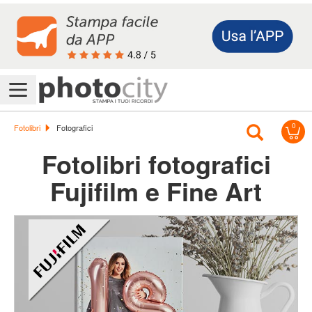
Accedi/Registrati
0
Offerte
Fotolibri
Fotografici
&
Fotolibri fotografici
Promo
Fujifilm e Fine Art
Assistenza
Foto
Calendari