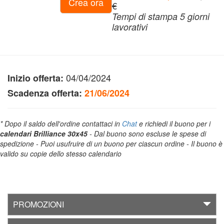
Crea ora
€
al
Tempi di stampa 5 giorni
menù
lavorativi
Ritorna
04/04/2024
al
Inizio offerta:
menù
Scadenza offerta:
21/06/2024
Promozioni
* Dopo il saldo dell'ordine contattaci in
Chat
e richiedi il buono per i
calendari Brilliance 30x45
- Dal buono sono escluse le spese di
spedizione - Puoi usufruire di un buono per ciascun ordine - Il buono è
valido su copie dello stesso calendario
AlpitourWorld
(Fotolibro)
PROMOZIONI
AlpitourWorld
(Stampe)