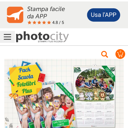
Accedi/Registrati
0
Offerte
&
Promo
Assistenza
Foto
Calendari