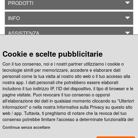
PRODOTTI
INFO
Enel
ASSISTENZA
CREA CON
Hotel
Cookie e scelte pubblicitarie
Gardenia
Con il tuo consenso, noi e i nostri partner utilizziamo i cookie o
Seguici su
tecnologie simili per memorizzare, accedere e elaborare dati
personali come la tua visita al nostro sito web o il tuo accesso alla
TIM
nostra app. I dati personali che potrebbero essere elaborati
includono il tuo indirizzo IP, l'ID del dispositivo, il tipo di browser e le
Party
App Photocity Gratis
pagine visitate. Puoi revocare il tuo consenso o opporsi
all'elaborazione dei dati in qualsiasi momento cliccando su "Ulteriori
informazioni" o nella nostra Informativa sulla Privacy su questo sito
web / app. Tuttavia, ti preghiamo di notare che la revoca del tuo
Vodafone
consenso potrebbe limitare l'accesso a determinate funzionalità del
nostro sito web o dell'app.
Continua senza accettare
Noi e i nostri partner ci atteniamo al seguente trattamento dei dati: