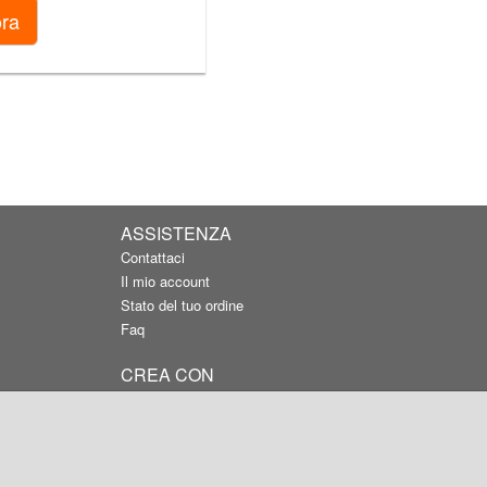
ASSISTENZA
Contattaci
Il mio account
Stato del tuo ordine
Faq
CREA CON
APP Android
APP IOS
Silver per Windows
Photocity Studio per Mac