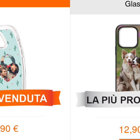
Gla
,90 €
12,9