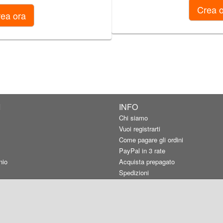
I
INFO
Chi siamo
Vuoi registrarti
Come pagare gli ordini
PayPal in 3 rate
nio
Acquista prepagato
Spedizioni
Carta utilizzata
Qualità consigliata
Resi e rimborsi
Termini d'uso