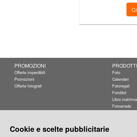
PROMOZIONI
PRODOTT
Offerte imperdibili
Foto
Promozioni
Calendari
Offerte fotografi
Fotoregali
Fotolibri
Libro matrimo
Fotoarredo
Linea Fashion
Card&Box
Buoni regalo
Cookie e scelte pubblicitarie