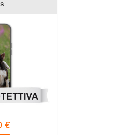
ss
0 €