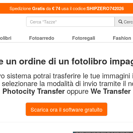
Spedizione
Gratis
da
€ 74
usa il codice:
SHIPZERO742026
Cerc
olibri
Fotoarredo
Fotoregali
Fashion
 un ordine di un fotolibro impa
o sistema potrai trasferire le tue immagini
 selezionare la modalità di invio tramite il n
oppure
Photocity Transfer
We Transfer