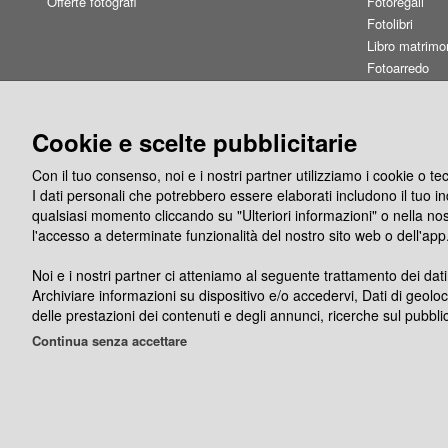
Offerte fotografi
Fotoregali
Fotolibri
Libro matrimo
Fotoarredo
Linea Fashion
Card&Box
Buoni regalo
Cookie e scelte pubblicitarie
Con il tuo consenso, noi e i nostri partner utilizziamo i cookie o t
I dati personali che potrebbero essere elaborati includono il tuo indi
qualsiasi momento cliccando su "Ulteriori informazioni" o nella no
l'accesso a determinate funzionalità del nostro sito web o dell'app
Noi e i nostri partner ci atteniamo al seguente trattamento dei dati
Archiviare informazioni su dispositivo e/o accedervi, Dati di geoloc
Seguici su
App Phot
delle prestazioni dei contenuti e degli annunci, ricerche sul pubblic
Continua senza accettare
Photocity.it srl - Via Francesco Caracciolo 17 8012