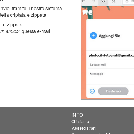
nvio, tramite il nostro sistema
tella criptata e zippata
a e zippata
 un amico"
questa e-mail:
I
INFO
Chi siamo
Vuoi registrarti