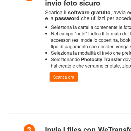
invio foto sicuro
Scarica il
, avvia e
software gratuito
e la
che utilizzi per acced
password
Seleziona la cartella contenente le foto
Nel campo "note" indica il formato del l
accessori (es. modello copertina, book ge
tipo di pagamento che desideri venga 
Seleziona la modalità di invio che prefe
Selezionando
Photocity Transfer
dovr
hai creato e che verranno criptate, zipp
Invia i files con WeTransf