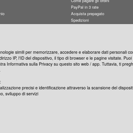
Come pagare gli ordini
PayPal in 3 rate
nio
Acquista prepagato
Spedizioni
Carta utilizzata
Qualità consigliata
Resi e rimborsi
Termini d'uso
ecnologie simili per memorizzare, accedere e elaborare dati personali com
Informativa privacy
rizzo IP, l'ID del dispositivo, il tipo di browser e le pagine visitate. Pu
Preferenze cookie
stra Informativa sulla Privacy su questo sito web / app. Tuttavia, ti pre
Co-marketing
.
Blog
:
alizzazione precisi e identificazione attraverso la scansione del disposit
ocity Gratis
o, sviluppo di servizi
2 Napoli - P.IVA 07651390630 - Cap.soc. € 60.000,00 interame