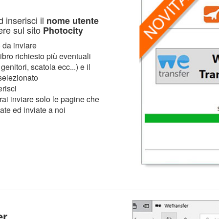
d inserisci il
nome utente
ere sul sito
Photocity
 da inviare
ibro richiesto più eventuali
nitori, scatola ecc...) e il
selezionato
risci
ai inviare solo le pagine che
ate ed inviate a noi
er