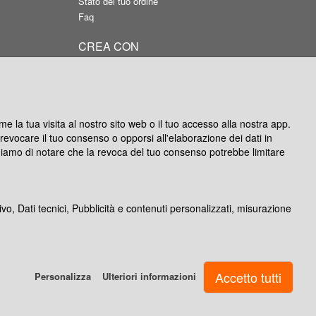
Stato del tuo ordine
Faq
CREA CON
APP Android
APP IOS
Silver per Windows
Photocity Studio per Mac
e la tua visita al nostro sito web o il tuo accesso alla nostra app.
oi revocare il tuo consenso o opporsi all'elaborazione dei dati in
ghiamo di notare che la revoca del tuo consenso potrebbe limitare
ivo, Dati tecnici, Pubblicità e contenuti personalizzati, misurazione
Personalizza
Ulteriori informazioni
nte versato - Reg.imprese 07651390630 - N.REA 644385