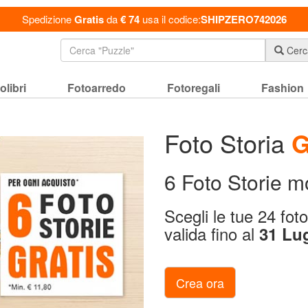
Spedizione
Gratis
da
€ 74
usa il codice:
SHIPZERO742026
Cerc
olibri
Fotoarredo
Fotoregali
Fashion
Foto Storia
G
6 Foto Storie m
Scegli le tue 24 fot
valida fino al
31 Lu