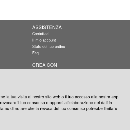
ASSISTENZA
Contattaci
Il mio account
Stato del tuo ordine
Faq
CREA CON
APP Android
APP IOS
Silver per Windows
Photocity Studio per Mac
e la tua visita al nostro sito web o il tuo accesso alla nostra app.
oi revocare il tuo consenso o opporsi all'elaborazione dei dati in
ghiamo di notare che la revoca del tuo consenso potrebbe limitare