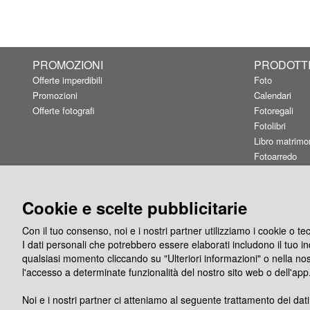
PROMOZIONI
PRODOTT
Offerte imperdibili
Foto
Promozioni
Calendari
Offerte fotografi
Fotoregali
Fotolibri
Libro matrimo
Fotoarredo
Linea Fashion
Card&Box
Buoni regalo
Cookie e scelte pubblicitarie
Con il tuo consenso, noi e i nostri partner utilizziamo i cookie o t
I dati personali che potrebbero essere elaborati includono il tuo indi
qualsiasi momento cliccando su "Ulteriori informazioni" o nella no
l'accesso a determinate funzionalità del nostro sito web o dell'app
Noi e i nostri partner ci atteniamo al seguente trattamento dei dati