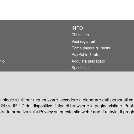
I
INFO
Chi siamo
Vuoi registrarti
Come pagare gli ordini
PayPal in 3 rate
nio
Acquista prepagato
Spedizioni
Carta utilizzata
Qualità consigliata
Resi e rimborsi
Termini d'uso
ecnologie simili per memorizzare, accedere e elaborare dati personali com
Informativa privacy
rizzo IP, l'ID del dispositivo, il tipo di browser e le pagine visitate. Pu
Preferenze cookie
stra Informativa sulla Privacy su questo sito web / app. Tuttavia, ti pre
Co-marketing
.
Blog
: