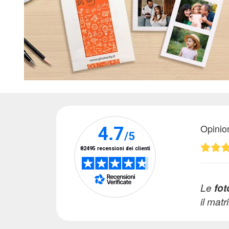
Opinio
Le
fot
il mat