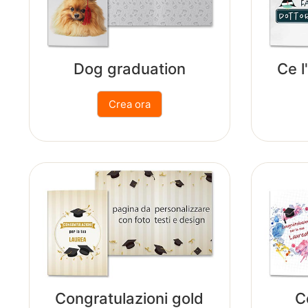
Dog graduation
Ce l
Congratulazioni gold
C