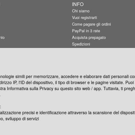
I
INFO
Chi siamo
Vuoi registrarti
Come pagare gli ordini
PayPal in 3 rate
nio
Acquista prepagato
Spedizioni
Carta utilizzata
Qualità consigliata
Resi e rimborsi
Termini d'uso
ecnologie simili per memorizzare, accedere e elaborare dati personali com
Informativa privacy
rizzo IP, l'ID del dispositivo, il tipo di browser e le pagine visitate. Pu
Preferenze cookie
stra Informativa sulla Privacy su questo sito web / app. Tuttavia, ti pre
Co-marketing
.
Blog
:
ocity Gratis
alizzazione precisi e identificazione attraverso la scansione del disposit
o, sviluppo di servizi