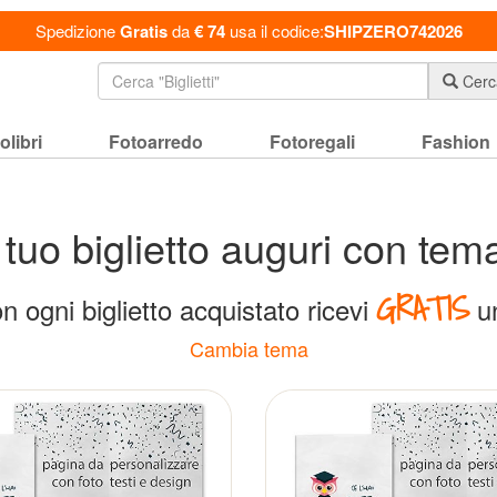
Spedizione
Gratis
da
€ 74
usa il codice:
SHIPZERO742026
Cerc
olibri
Fotoarredo
Fotoregali
Fashion
l tuo biglietto auguri con te
GRATIS
n ogni biglietto acquistato ricevi
un
Cambia tema