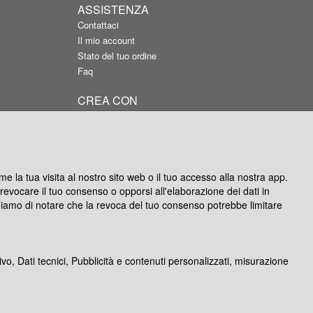
ASSISTENZA
Contattaci
Il mio account
Stato del tuo ordine
Faq
CREA CON
APP Android
APP IOS
Silver per Windows
Photocity Studio per Mac
e la tua visita al nostro sito web o il tuo accesso alla nostra app.
oi revocare il tuo consenso o opporsi all'elaborazione dei dati in
ghiamo di notare che la revoca del tuo consenso potrebbe limitare
ivo, Dati tecnici, Pubblicità e contenuti personalizzati, misurazione