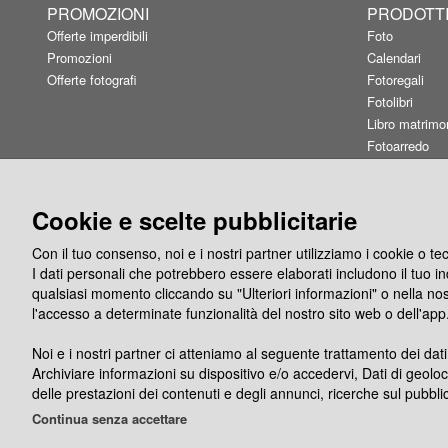
PROMOZIONI
PRODOTT
Offerte imperdibili
Foto
Promozioni
Calendari
Offerte fotografi
Fotoregali
Fotolibri
Libro matrimo
Fotoarredo
Linea Fashion
Card&Box
Buoni regalo
Cookie e scelte pubblicitarie
Con il tuo consenso, noi e i nostri partner utilizziamo i cookie o t
I dati personali che potrebbero essere elaborati includono il tuo indi
qualsiasi momento cliccando su "Ulteriori informazioni" o nella no
l'accesso a determinate funzionalità del nostro sito web o dell'app
Noi e i nostri partner ci atteniamo al seguente trattamento dei dati
Seguici su
App Phot
Archiviare informazioni su dispositivo e/o accedervi, Dati di geoloc
delle prestazioni dei contenuti e degli annunci, ricerche sul pubblic
Continua senza accettare