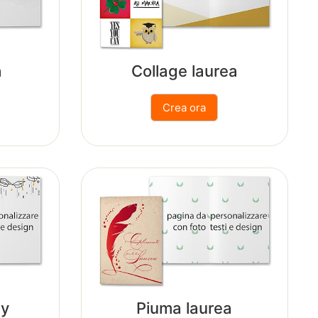
a
Collage laurea
ay
Piuma laurea