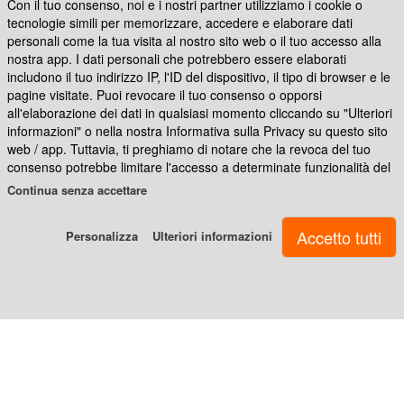
Con il tuo consenso, noi e i nostri partner utilizziamo i cookie o
Seguici su
tecnologie simili per memorizzare, accedere e elaborare dati
personali come la tua visita al nostro sito web o il tuo accesso alla
nostra app. I dati personali che potrebbero essere elaborati
includono il tuo indirizzo IP, l'ID del dispositivo, il tipo di browser e le
Ritorna
App Photocity Gratis
pagine visitate. Puoi revocare il tuo consenso o opporsi
al
all'elaborazione dei dati in qualsiasi momento cliccando su "Ulteriori
menù
informazioni" o nella nostra Informativa sulla Privacy su questo sito
web / app. Tuttavia, ti preghiamo di notare che la revoca del tuo
consenso potrebbe limitare l'accesso a determinate funzionalità del
Cover
nostro sito web o dell'app.
Continua senza accettare
personalizzate
Noi e i nostri partner ci atteniamo al seguente trattamento dei dati:
Personalizza
Ulteriori informazioni
Archiviare informazioni su dispositivo e/o accedervi, Dati di
Foto
geolocalizzazione precisi e identificazione attraverso la scansione
Puzzle
del dispositivo, Dati tecnici, Pubblicità e contenuti personalizzati,
misurazione delle prestazioni dei contenuti e degli annunci, ricerche
sul pubblico, sviluppo di servizi
Tazze
personalizzate
Photocity.it srl - Via Francesco Caracciolo 17 80122 Napoli - P.IVA
07651390630 - Cap.soc. € 60.000,00 interamente versato - Reg.imprese
07651390630 - N.REA 644385
Borracce