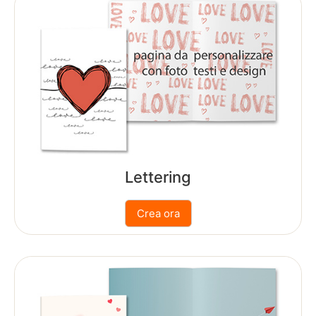
da
0.10
€
Stampe
Incartha
da
0.04
€
Lettering
Stampe
Pro
Fine
Art
da
0.99
€