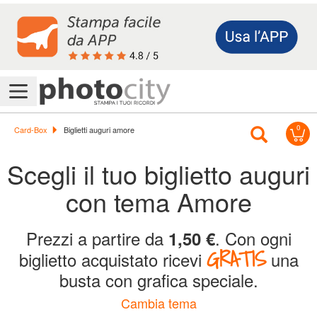
Accedi/Registrati
0
Offerte
Card-Box
Biglietti auguri amore
&
Scegli il tuo biglietto auguri
Promo
con tema
Amore
Assistenza
Prezzi a partire da
. Con ogni
1,50 €
GRATIS
biglietto acquistato ricevi
una
Foto
busta con grafica speciale.
Cambia tema
Calendari