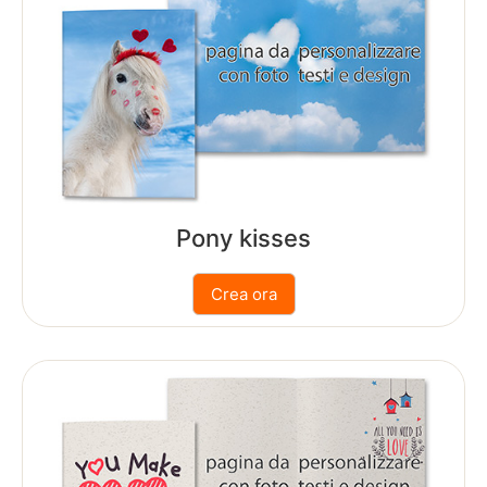
al
menù
Ritorna
al
menù
Pony kisses
Promozioni
AlpitourWorld
(Fotolibro)
AlpitourWorld
(Stampe)