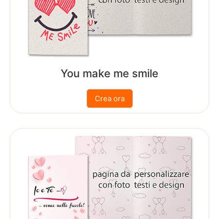
Enel
You make me smile
Hotel
Gardenia
TIM
Party
Vodafone