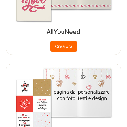
Offerte
&
Promo
AllYouNeed
Ritorna
a
Foto
Figurine
personalizzate
Foto
adesive