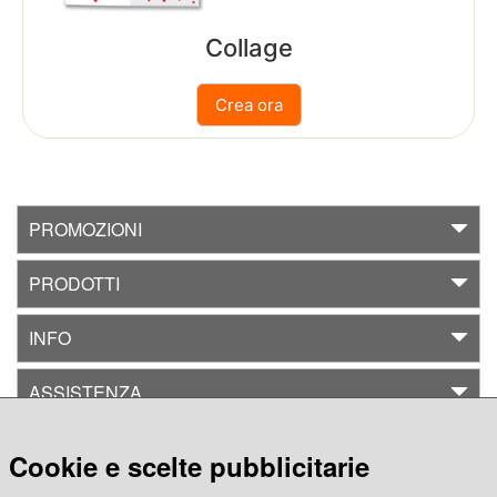
Collage
Ritorna
a
Foto
Promo
stampe
PROMOZIONI
500
PRODOTTI
foto
gratis
INFO
Offerte
ASSISTENZA
Pack
CREA CON
Cookie e scelte pubblicitarie
Buoni
regalo