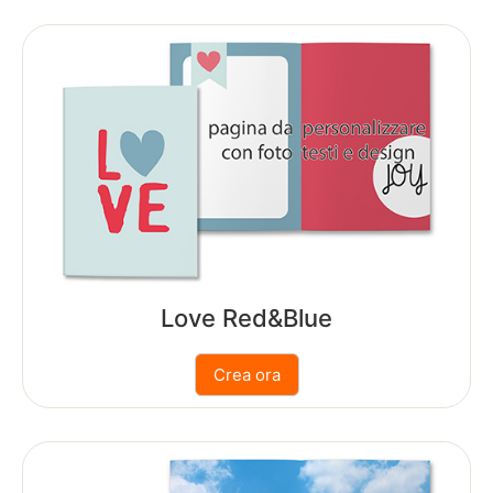
Fotolibri
Fotoarredo
Fotoregali
Fashion
Card&Box
Love Red&Blue
Pro
Lab
Ritorna