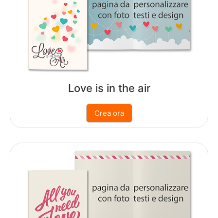
Panoramiche
Poster
Fototessere
Love is in the air
Segnalibri
Foto
vintage
Collage
foto
Foto
adesive