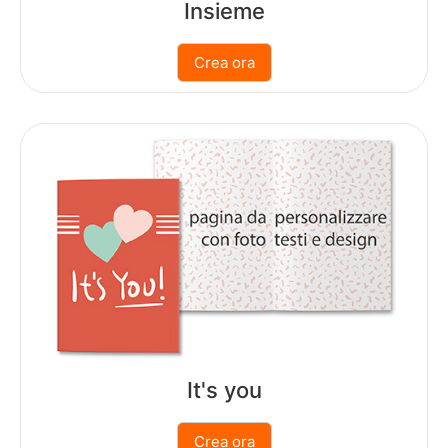
Insieme
formati
Calendari
da
PDF
Calendario
Fotolibro
Calendario
Style
Calendari
Speciali
It's you
Calendario
da