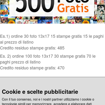
Fotolibri
Fotoarredo
Es.1) ordine 30 foto 13x17 15 stampe gratis 15 le paghi
Fotoregali
al prezzo di listino
Credito residuo stampe gratis: 485
Fashion
Es. 2) ordine 100 foto 13x17 30 stampe gratis 70 le
paghi prezzo di listino
Card&Box
Credito residuo stampe gratis: 470
Pro
Potrai visualizzare il credito e il formato delle stampe
Lab
gratis accedendo direttamente alla sezione
Cookie e scelte pubblicitarie
Il Tuo Account
Con il tuo consenso, noi e i nostri partner utilizziamo i cookie o
Dai sempre un occhio alla nostra pagina delle
Ritorna
tecnologie simili per memorizzare, accedere e elaborare dati