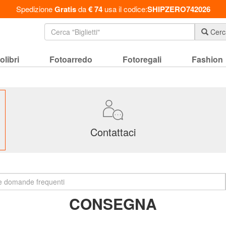
Spedizione
Gratis
da
€ 74
usa il codice:
SHIPZERO742026
Cerc
olibri
Fotoarredo
Fotoregali
Fashion
Contattaci
CONSEGNA