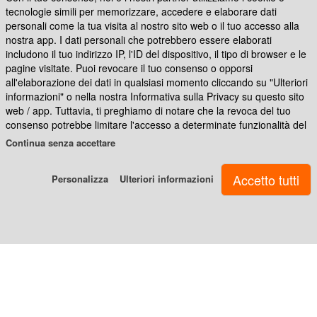
tecnologie simili per memorizzare, accedere e elaborare dati
personali come la tua visita al nostro sito web o il tuo accesso alla
nostra app. I dati personali che potrebbero essere elaborati
includono il tuo indirizzo IP, l'ID del dispositivo, il tipo di browser e le
pagine visitate. Puoi revocare il tuo consenso o opporsi
all'elaborazione dei dati in qualsiasi momento cliccando su "Ulteriori
informazioni" o nella nostra Informativa sulla Privacy su questo sito
web / app. Tuttavia, ti preghiamo di notare che la revoca del tuo
Caratteristiche
consenso potrebbe limitare l'accesso a determinate funzionalità del
nostro sito web o dell'app.
Continua senza accettare
MousePad
: Misura 23,5x19,5. Forma rettangolare, con
spessore 4 mm e retro di colore nero.
Noi e i nostri partner ci atteniamo al seguente trattamento dei dati:
Personalizza
Ulteriori informazioni
Portachiavi tondo legno
: portachiavi tondo in legno
Archiviare informazioni su dispositivo e/o accedervi, Dati di
personalizzabile solo fronte, retro in legno. Diametro 5 cm
geolocalizzazione precisi e identificazione attraverso la scansione
del dispositivo, Dati tecnici, Pubblicità e contenuti personalizzati,
Spedizione:
a mezzo Corriere
inclusa
nell'offerta
misurazione delle prestazioni dei contenuti e degli annunci, ricerche
sul pubblico, sviluppo di servizi
Tempi di consegna:
ricevi il prodotto entro 10 giorni lavorativi