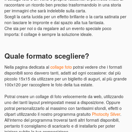
raccontare un ricordo ben preciso trasformandolo in una storia
per immagini che sarà indelebile sulla carta.
Scegli la carta lucida per un effetto brillante o la carta satinata per
non lasciare le impronte e dai spazio alla tua fantasia.
Che sia per noi o da regalare ad un evento speciale poco
importa: il collage è sempre la soluzione ideale.
Quale formato scegliere?
Nella pagina dedicata al
collage foto
potrai vedere che i formati
disponibili sono davvero tanti, adatti ad ogni occasione: dal più
piccolo 15x15 da utilizzare per un biglietto di auguri, al più grande
100x120 per raccogliere le foto della tua estate.
Potrai creare un collage di foto velocemente da web, utilizzando
uno dei tanti layout preimpostati messi a disposizione. Oppure
potrai personalizzarlo al massimo con tantissimi sfondi, effetti o
clipart utilizzando il nostro programma gratuito
Photocity Silver
.
All'interno del programma troverai tanti altri formati disponibili,
pertanto ti consigliamo di scaricarlo e di installarlo per poter
iniziare subito la tua composizione.