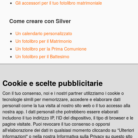
Gli accessori per il tuo fotolibro matrimoniale
Come creare con Silver
Un calendario personalizzato
Un fotolibro per il Matrimonio
Un fotolibro per la Prima Comunione
Un fotolibro per il Battesimo
Articoli in evidenza
Cookie e scelte pubblicitarie
Emoziona con Photocity, la nuova app per stampare
Con il tuo consenso, noi e i nostri partner utilizziamo i cookie o
Come creare e stampare un codice Spotify
tecnologie simili per memorizzare, accedere e elaborare dati
Anche Photocity è Carbon Neutral!
personali come la tua visita al nostro sito web o il tuo accesso alla
nostra app. I dati personali che potrebbero essere elaborati
includono il tuo indirizzo IP, l'ID del dispositivo, il tipo di browser e le
Seguici sui social
pagine visitate. Puoi revocare il tuo consenso o opporsi
all'elaborazione dei dati in qualsiasi momento cliccando su "Ulteriori
informazioni" o nella nostra Informativa sulla Privacy su questo sito