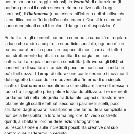
nostro sensore ai raggi luminosi); la
Velocità
di otturazione (il
periodo per cui il nostro sensore rimane attivo sotto i raggi
luminosi); il
Diaframma
(una fessura all'interno dell'obiettivo che
si modifica come l'iride dell'occhio umano). Questi tre elementi
sono denominati con il termine "Triangolo dell'esposizione".
Se tutti e tre gli elementi hanno in comune la capacità di regolare
la luce che andrà a colpire la superficie sensibile, ognuno di loro
ha una caratteristica peculiare capace di modificare altri fattori
non strettamente legati alla quantità di energia luminosa
catturata. La regolazione della sensibilità (attraverso gli
ISO
) ci
consentirà di scattare in ambienti poco luminosi sacrificando un
po' di nitidezza. I
Tempi
di otturazione controlleranno i movimenti
del soggetto bloccandoli o muovendoli all'interno di un singolo
scatto. I
Diaframmi
consentiranno di modificare l'area di messa a
fuoco tra il soggetto principale e lo sfondo utilizzato. Tre elementi
fondamentali nella fotografia tradizionale, capaci di trasformare
totalmente gli scatti effettuati secondo i parametri scelti, poco
sfruttabili dagli apparati smartphone che fanno della semplicità e
non della flessibilità, la loro arma migliore. Mi vedo costretto,
quindi, a ribaltare l'ordine delle lezioni fotografiche.
Sull'esposizione e sulle incredibili possibilità creative dal suo
controllo ne parleremo in seguito.