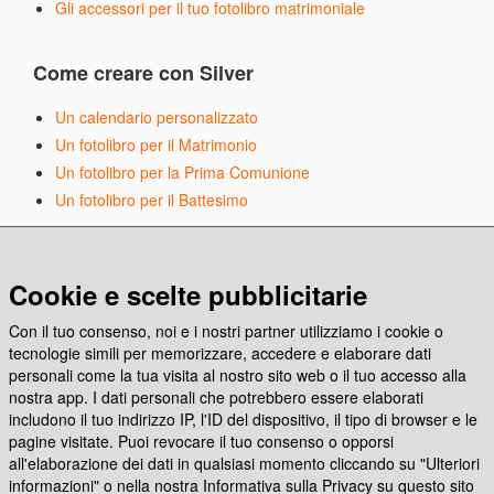
Gli accessori per il tuo fotolibro matrimoniale
Come creare con Silver
Un calendario personalizzato
Un fotolibro per il Matrimonio
Un fotolibro per la Prima Comunione
Un fotolibro per il Battesimo
Articoli in evidenza
Cookie e scelte pubblicitarie
Emoziona con Photocity, la nuova app per stampare
Con il tuo consenso, noi e i nostri partner utilizziamo i cookie o
Come creare e stampare un codice Spotify
tecnologie simili per memorizzare, accedere e elaborare dati
Anche Photocity è Carbon Neutral!
personali come la tua visita al nostro sito web o il tuo accesso alla
nostra app. I dati personali che potrebbero essere elaborati
includono il tuo indirizzo IP, l'ID del dispositivo, il tipo di browser e le
Seguici sui social
pagine visitate. Puoi revocare il tuo consenso o opporsi
all'elaborazione dei dati in qualsiasi momento cliccando su "Ulteriori
informazioni" o nella nostra Informativa sulla Privacy su questo sito