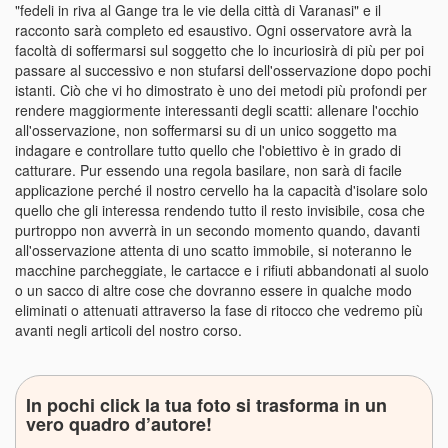
"fedeli in riva al Gange tra le vie della città di Varanasi" e il
racconto sarà completo ed esaustivo. Ogni osservatore avrà la
facoltà di soffermarsi sul soggetto che lo incuriosirà di più per poi
passare al successivo e non stufarsi dell'osservazione dopo pochi
istanti. Ciò che vi ho dimostrato è uno dei metodi più profondi per
rendere maggiormente interessanti degli scatti: allenare l'occhio
all'osservazione, non soffermarsi su di un unico soggetto ma
indagare e controllare tutto quello che l'obiettivo è in grado di
catturare. Pur essendo una regola basilare, non sarà di facile
applicazione perché il nostro cervello ha la capacità d'isolare solo
quello che gli interessa rendendo tutto il resto invisibile, cosa che
purtroppo non avverrà in un secondo momento quando, davanti
all'osservazione attenta di uno scatto immobile, si noteranno le
macchine parcheggiate, le cartacce e i rifiuti abbandonati al suolo
o un sacco di altre cose che dovranno essere in qualche modo
eliminati o attenuati attraverso la fase di ritocco che vedremo più
avanti negli articoli del nostro corso.
In pochi click la tua foto si trasforma in un
vero quadro d’autore!