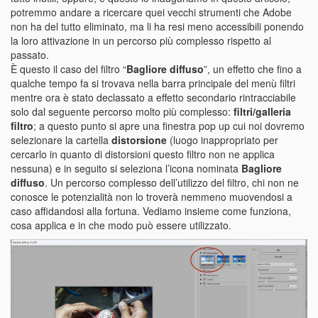
potremmo andare a ricercare quei vecchi strumenti che Adobe
non ha del tutto eliminato, ma li ha resi meno accessibili ponendo
la loro attivazione in un percorso più complesso rispetto al
passato.
È questo il caso del filtro “
Bagliore diffuso
”, un effetto che fino a
qualche tempo fa si trovava nella barra principale del menù filtri
mentre ora è stato declassato a effetto secondario rintracciabile
solo dal seguente percorso molto più complesso:
filtri/galleria
filtro
; a questo punto si apre una finestra pop up cui noi dovremo
selezionare la cartella
distorsione
(luogo inappropriato per
cercarlo in quanto di distorsioni questo filtro non ne applica
nessuna) e in seguito si seleziona l’icona nominata
Bagliore
diffuso
. Un percorso complesso dell’utilizzo del filtro, chi non ne
conosce le potenzialità non lo troverà nemmeno muovendosi a
caso affidandosi alla fortuna. Vediamo insieme come funziona,
cosa applica e in che modo può essere utilizzato.