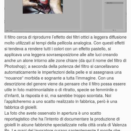
Il filtro cerca di riprodurre l’effetto dei filtri ottici a leggera diffusione
molto utilizzati ai tempi della pellicola analogica. Con questi effetti
si tendeva a rendere tutti i colori con un effetto pastello, si
applicava una leggera sovraesposizione alle alte luci creando
anche un alone intorno alle zone chiare (da qui il nome del filtro di
Photoshop); a seconda della potenza del filtro si cancellavano
automaticamente le imperfezioni della pelle e si assegnava una
“nouance” morbida e sognante a tutta l’immagine. Con una
descrizione del genere viene da pensare che il filtro possa essere
utile in foto matrimonialiste o di ritratto, specie se femminile o
d’infanti, la risposta è sì, ma sarebbe troppo scontata. Noi
l’applicheremo a uno scatto realizzato in fabbrica, però è una
fabbrica di gioielli.
La foto che avete osservato in apertura è uno scatto
reportagistico che ha l’intento di documentare la produzione di
gioielli in alcune fabbriche specializzate nella città orafa di Valenza
Po. Le mani del lavoratore curano sapientemente il monile che