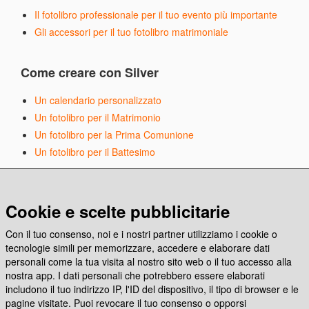
Il fotolibro professionale per il tuo evento più importante
Gli accessori per il tuo fotolibro matrimoniale
Come creare con Silver
Un calendario personalizzato
Un fotolibro per il Matrimonio
Un fotolibro per la Prima Comunione
Un fotolibro per il Battesimo
Articoli in evidenza
Cookie e scelte pubblicitarie
Emoziona con Photocity, la nuova app per stampare
Con il tuo consenso, noi e i nostri partner utilizziamo i cookie o
Come creare e stampare un codice Spotify
tecnologie simili per memorizzare, accedere e elaborare dati
Anche Photocity è Carbon Neutral!
personali come la tua visita al nostro sito web o il tuo accesso alla
nostra app. I dati personali che potrebbero essere elaborati
includono il tuo indirizzo IP, l'ID del dispositivo, il tipo di browser e le
Seguici sui social
pagine visitate. Puoi revocare il tuo consenso o opporsi