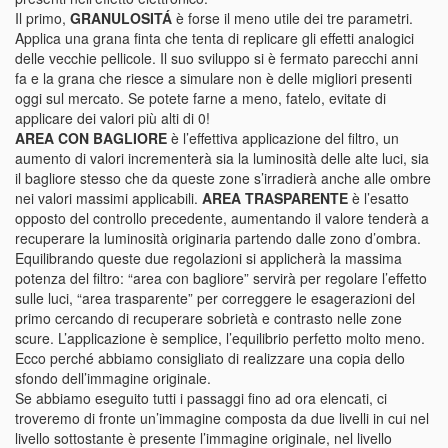
Il primo,
GRANULOSITÁ
è forse il meno utile dei tre parametri.
Applica una grana finta che tenta di replicare gli effetti analogici
delle vecchie pellicole. Il suo sviluppo si è fermato parecchi anni
fa e la grana che riesce a simulare non è delle migliori presenti
oggi sul mercato. Se potete farne a meno, fatelo, evitate di
applicare dei valori più alti di 0!
AREA CON BAGLIORE
è l’effettiva applicazione del filtro, un
aumento di valori incrementerà sia la luminosità delle alte luci, sia
il bagliore stesso che da queste zone s’irradierà anche alle ombre
nei valori massimi applicabili.
AREA TRASPARENTE
è l’esatto
opposto del controllo precedente, aumentando il valore tenderà a
recuperare la luminosità originaria partendo dalle zono d’ombra.
Equilibrando queste due regolazioni si applicherà la massima
potenza del filtro: “area con bagliore” servirà per regolare l’effetto
sulle luci, “area trasparente” per correggere le esagerazioni del
primo cercando di recuperare sobrietà e contrasto nelle zone
scure. L’applicazione è semplice, l’equilibrio perfetto molto meno.
Ecco perché abbiamo consigliato di realizzare una copia dello
sfondo dell’immagine originale.
Se abbiamo eseguito tutti i passaggi fino ad ora elencati, ci
troveremo di fronte un’immagine composta da due livelli in cui nel
livello sottostante è presente l’immagine originale, nel livello